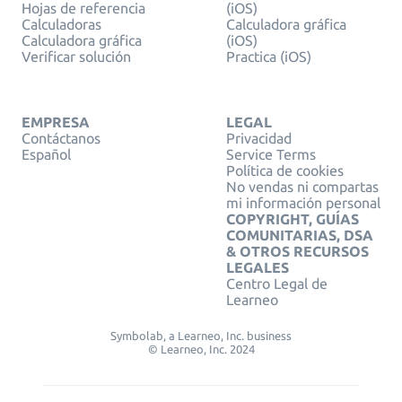
Hojas de referencia
(iOS)
Calculadoras
Calculadora gráfica
Calculadora gráfica
(iOS)
Verificar solución
Practica (iOS)
EMPRESA
LEGAL
Contáctanos
Privacidad
Español
Service Terms
Política de cookies
No vendas ni compartas
mi información personal
COPYRIGHT, GUÍAS
COMUNITARIAS, DSA
& OTROS RECURSOS
LEGALES
Centro Legal de
Learneo
Symbolab, a Learneo, Inc. business
© Learneo, Inc. 2024