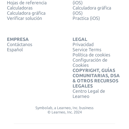
Hojas de referencia
(iOS)
Calculadoras
Calculadora gráfica
Calculadora gráfica
(iOS)
Verificar solución
Practica (iOS)
EMPRESA
LEGAL
Contáctanos
Privacidad
Español
Service Terms
Política de cookies
Configuración de
Cookies
COPYRIGHT, GUÍAS
COMUNITARIAS, DSA
& OTROS RECURSOS
LEGALES
Centro Legal de
Learneo
Symbolab, a Learneo, Inc. business
© Learneo, Inc. 2024