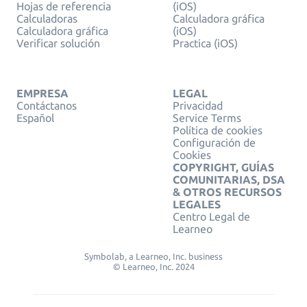
Hojas de referencia
(iOS)
Calculadoras
Calculadora gráfica
Calculadora gráfica
(iOS)
Verificar solución
Practica (iOS)
EMPRESA
LEGAL
Contáctanos
Privacidad
Español
Service Terms
Política de cookies
Configuración de
Cookies
COPYRIGHT, GUÍAS
COMUNITARIAS, DSA
& OTROS RECURSOS
LEGALES
Centro Legal de
Learneo
Symbolab, a Learneo, Inc. business
© Learneo, Inc. 2024