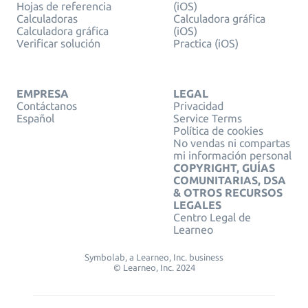
Hojas de referencia
(iOS)
Calculadoras
Calculadora gráfica
Calculadora gráfica
(iOS)
Verificar solución
Practica (iOS)
EMPRESA
LEGAL
Contáctanos
Privacidad
Español
Service Terms
Política de cookies
No vendas ni compartas
mi información personal
COPYRIGHT, GUÍAS
COMUNITARIAS, DSA
& OTROS RECURSOS
LEGALES
Centro Legal de
Learneo
Symbolab, a Learneo, Inc. business
© Learneo, Inc. 2024