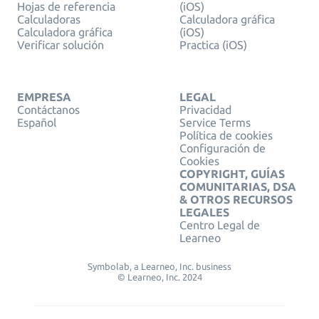
Hojas de referencia
(iOS)
Calculadoras
Calculadora gráfica
Calculadora gráfica
(iOS)
Verificar solución
Practica (iOS)
EMPRESA
LEGAL
Contáctanos
Privacidad
Español
Service Terms
Política de cookies
Configuración de
Cookies
COPYRIGHT, GUÍAS
COMUNITARIAS, DSA
& OTROS RECURSOS
LEGALES
Centro Legal de
Learneo
Symbolab, a Learneo, Inc. business
© Learneo, Inc. 2024