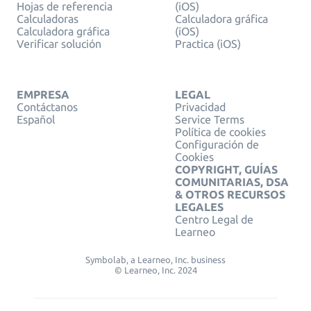
Hojas de referencia
(iOS)
Calculadoras
Calculadora gráfica
Calculadora gráfica
(iOS)
Verificar solución
Practica (iOS)
EMPRESA
LEGAL
Contáctanos
Privacidad
Español
Service Terms
Política de cookies
Configuración de
Cookies
COPYRIGHT, GUÍAS
COMUNITARIAS, DSA
& OTROS RECURSOS
LEGALES
Centro Legal de
Learneo
Symbolab, a Learneo, Inc. business
© Learneo, Inc. 2024