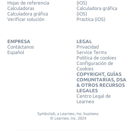
Hojas de referencia
(iOS)
Calculadoras
Calculadora gráfica
Calculadora gráfica
(iOS)
Verificar solución
Practica (iOS)
EMPRESA
LEGAL
Contáctanos
Privacidad
Español
Service Terms
Política de cookies
Configuración de
Cookies
COPYRIGHT, GUÍAS
COMUNITARIAS, DSA
& OTROS RECURSOS
LEGALES
Centro Legal de
Learneo
Symbolab, a Learneo, Inc. business
© Learneo, Inc. 2024