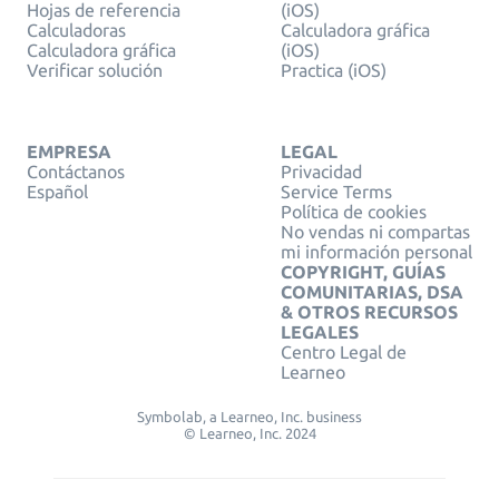
Hojas de referencia
(iOS)
Calculadoras
Calculadora gráfica
Calculadora gráfica
(iOS)
Verificar solución
Practica (iOS)
EMPRESA
LEGAL
Contáctanos
Privacidad
Español
Service Terms
Política de cookies
No vendas ni compartas
mi información personal
COPYRIGHT, GUÍAS
COMUNITARIAS, DSA
& OTROS RECURSOS
LEGALES
Centro Legal de
Learneo
Symbolab, a Learneo, Inc. business
© Learneo, Inc. 2024