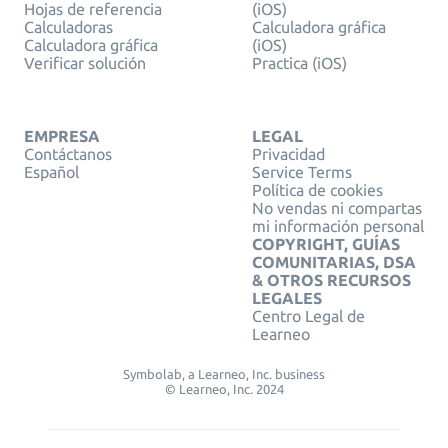
Hojas de referencia
(iOS)
Calculadoras
Calculadora gráfica
Calculadora gráfica
(iOS)
Verificar solución
Practica (iOS)
EMPRESA
LEGAL
Contáctanos
Privacidad
Español
Service Terms
Política de cookies
No vendas ni compartas
mi información personal
COPYRIGHT, GUÍAS
COMUNITARIAS, DSA
& OTROS RECURSOS
LEGALES
Centro Legal de
Learneo
Symbolab, a Learneo, Inc. business
© Learneo, Inc. 2024