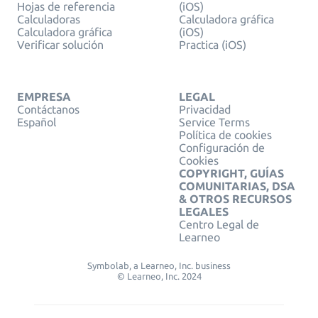
Hojas de referencia
(iOS)
Calculadoras
Calculadora gráfica
Calculadora gráfica
(iOS)
Verificar solución
Practica (iOS)
EMPRESA
LEGAL
Contáctanos
Privacidad
Español
Service Terms
Política de cookies
Configuración de
Cookies
COPYRIGHT, GUÍAS
COMUNITARIAS, DSA
& OTROS RECURSOS
LEGALES
Centro Legal de
Learneo
Symbolab, a Learneo, Inc. business
© Learneo, Inc. 2024