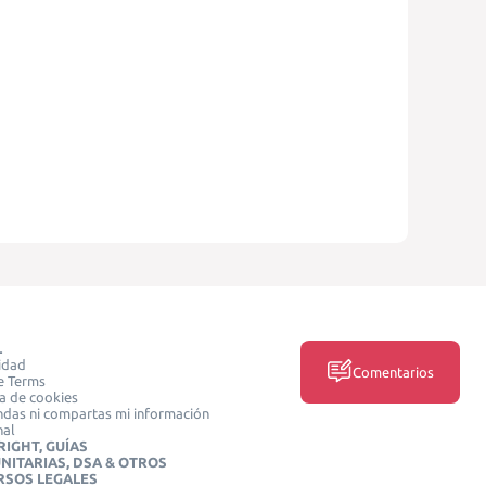
L
idad
Comentarios
e Terms
ca de cookies
das ni compartas mi información
nal
IGHT, GUÍAS
NITARIAS, DSA & OTROS
RSOS LEGALES