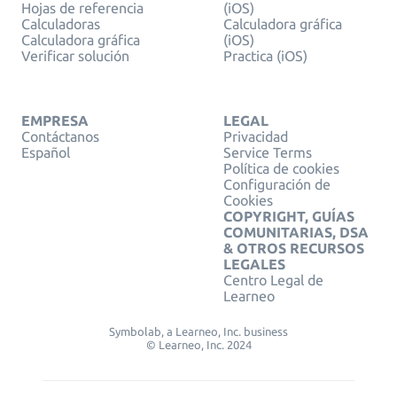
Hojas de referencia
(iOS)
Calculadoras
Calculadora gráfica
Calculadora gráfica
(iOS)
Verificar solución
Practica (iOS)
EMPRESA
LEGAL
Contáctanos
Privacidad
Español
Service Terms
Política de cookies
Configuración de
Cookies
COPYRIGHT, GUÍAS
COMUNITARIAS, DSA
& OTROS RECURSOS
LEGALES
Centro Legal de
Learneo
Symbolab, a Learneo, Inc. business
© Learneo, Inc. 2024