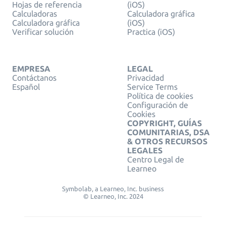
Hojas de referencia
(iOS)
Calculadoras
Calculadora gráfica
Calculadora gráfica
(iOS)
Verificar solución
Practica (iOS)
EMPRESA
LEGAL
Contáctanos
Privacidad
Español
Service Terms
Política de cookies
Configuración de
Cookies
COPYRIGHT, GUÍAS
COMUNITARIAS, DSA
& OTROS RECURSOS
LEGALES
Centro Legal de
Learneo
Symbolab, a Learneo, Inc. business
© Learneo, Inc. 2024