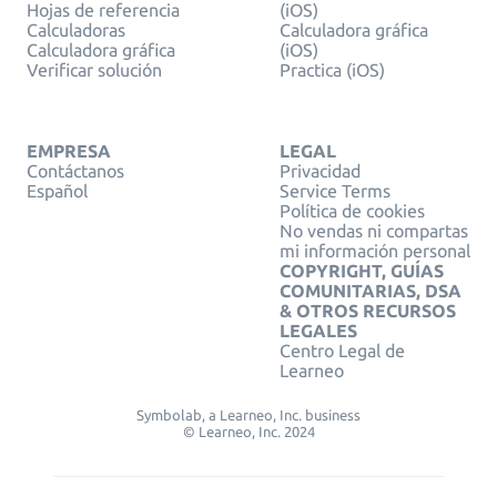
Hojas de referencia
(iOS)
Calculadoras
Calculadora gráfica
Calculadora gráfica
(iOS)
Verificar solución
Practica (iOS)
EMPRESA
LEGAL
Contáctanos
Privacidad
Español
Service Terms
Política de cookies
No vendas ni compartas
mi información personal
COPYRIGHT, GUÍAS
COMUNITARIAS, DSA
& OTROS RECURSOS
LEGALES
Centro Legal de
Learneo
Symbolab, a Learneo, Inc. business
© Learneo, Inc. 2024