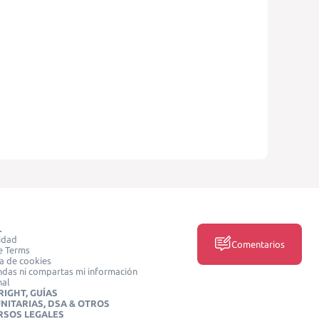
L
idad
Comentarios
e Terms
ca de cookies
das ni compartas mi información
nal
IGHT, GUÍAS
NITARIAS, DSA & OTROS
RSOS LEGALES