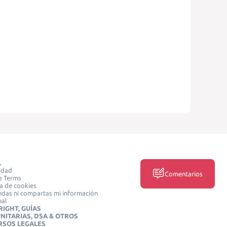
L
idad
Comentarios
e Terms
ca de cookies
das ni compartas mi información
nal
IGHT, GUÍAS
NITARIAS, DSA & OTROS
RSOS LEGALES