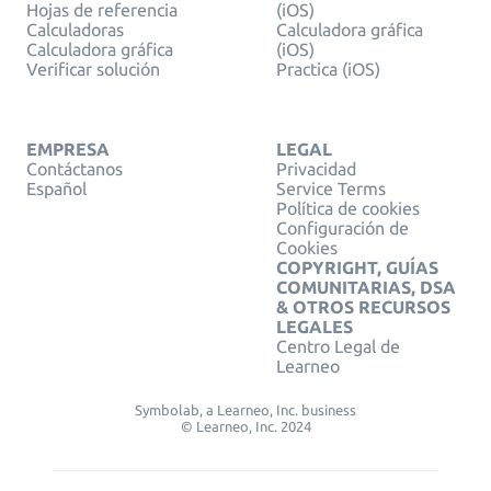
Hojas de referencia
(iOS)
Calculadoras
Calculadora gráfica
Calculadora gráfica
(iOS)
Verificar solución
Practica (iOS)
EMPRESA
LEGAL
Contáctanos
Privacidad
Español
Service Terms
Política de cookies
Configuración de
Cookies
COPYRIGHT, GUÍAS
COMUNITARIAS, DSA
& OTROS RECURSOS
LEGALES
Centro Legal de
Learneo
Symbolab, a Learneo, Inc. business
© Learneo, Inc. 2024