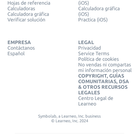
Hojas de referencia
(iOS)
Calculadoras
Calculadora gráfica
Calculadora gráfica
(iOS)
Verificar solución
Practica (iOS)
EMPRESA
LEGAL
Contáctanos
Privacidad
Español
Service Terms
Política de cookies
No vendas ni compartas
mi información personal
COPYRIGHT, GUÍAS
COMUNITARIAS, DSA
& OTROS RECURSOS
LEGALES
Centro Legal de
Learneo
Symbolab, a Learneo, Inc. business
© Learneo, Inc. 2024