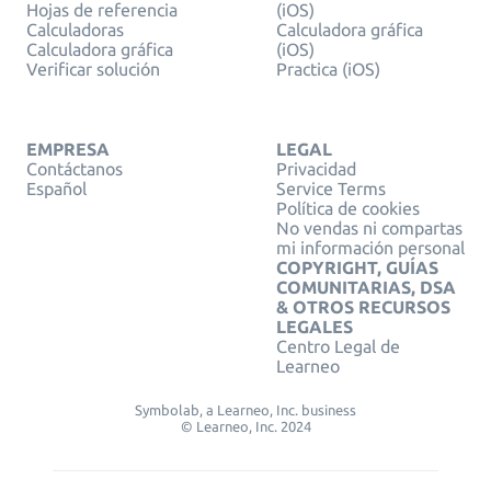
Hojas de referencia
(iOS)
Calculadoras
Calculadora gráfica
Calculadora gráfica
(iOS)
Verificar solución
Practica (iOS)
EMPRESA
LEGAL
Contáctanos
Privacidad
Español
Service Terms
Política de cookies
No vendas ni compartas
mi información personal
COPYRIGHT, GUÍAS
COMUNITARIAS, DSA
& OTROS RECURSOS
LEGALES
Centro Legal de
Learneo
Symbolab, a Learneo, Inc. business
© Learneo, Inc. 2024