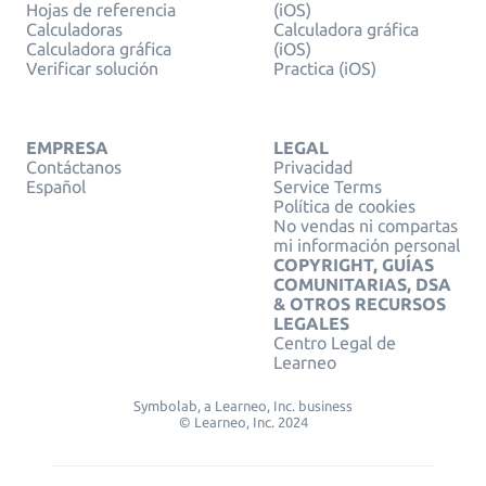
Hojas de referencia
(iOS)
Calculadoras
Calculadora gráfica
Calculadora gráfica
(iOS)
Verificar solución
Practica (iOS)
EMPRESA
LEGAL
Contáctanos
Privacidad
Español
Service Terms
Política de cookies
No vendas ni compartas
mi información personal
COPYRIGHT, GUÍAS
COMUNITARIAS, DSA
& OTROS RECURSOS
LEGALES
Centro Legal de
Learneo
Symbolab, a Learneo, Inc. business
© Learneo, Inc. 2024