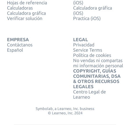
Hojas de referencia
(iOS)
Calculadoras
Calculadora gráfica
Calculadora gráfica
(iOS)
Verificar solución
Practica (iOS)
EMPRESA
LEGAL
Contáctanos
Privacidad
Español
Service Terms
Política de cookies
No vendas ni compartas
mi información personal
COPYRIGHT, GUÍAS
COMUNITARIAS, DSA
& OTROS RECURSOS
LEGALES
Centro Legal de
Learneo
Symbolab, a Learneo, Inc. business
© Learneo, Inc. 2024