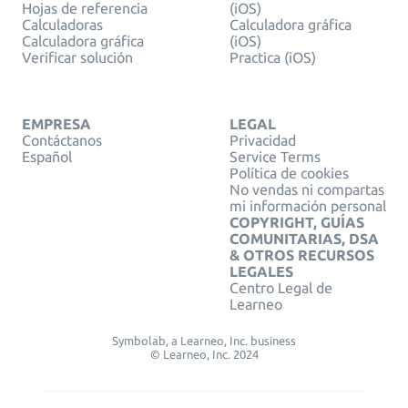
Hojas de referencia
(iOS)
Calculadoras
Calculadora gráfica
Calculadora gráfica
(iOS)
Verificar solución
Practica (iOS)
EMPRESA
LEGAL
Contáctanos
Privacidad
Español
Service Terms
Política de cookies
No vendas ni compartas
mi información personal
COPYRIGHT, GUÍAS
COMUNITARIAS, DSA
& OTROS RECURSOS
LEGALES
Centro Legal de
Learneo
Symbolab, a Learneo, Inc. business
© Learneo, Inc. 2024