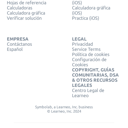
Hojas de referencia
(iOS)
Calculadoras
Calculadora gráfica
Calculadora gráfica
(iOS)
Verificar solución
Practica (iOS)
EMPRESA
LEGAL
Contáctanos
Privacidad
Español
Service Terms
Política de cookies
Configuración de
Cookies
COPYRIGHT, GUÍAS
COMUNITARIAS, DSA
& OTROS RECURSOS
LEGALES
Centro Legal de
Learneo
Symbolab, a Learneo, Inc. business
© Learneo, Inc. 2024