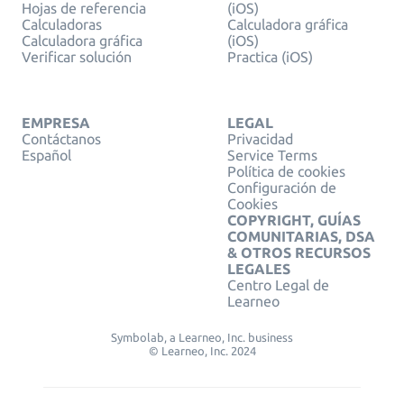
Hojas de referencia
(iOS)
Calculadoras
Calculadora gráfica
Calculadora gráfica
(iOS)
Verificar solución
Practica (iOS)
EMPRESA
LEGAL
Contáctanos
Privacidad
Español
Service Terms
Política de cookies
Configuración de
Cookies
COPYRIGHT, GUÍAS
COMUNITARIAS, DSA
& OTROS RECURSOS
LEGALES
Centro Legal de
Learneo
Symbolab, a Learneo, Inc. business
© Learneo, Inc. 2024