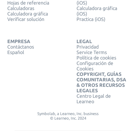
Hojas de referencia
(iOS)
Calculadoras
Calculadora gráfica
Calculadora gráfica
(iOS)
Verificar solución
Practica (iOS)
EMPRESA
LEGAL
Contáctanos
Privacidad
Español
Service Terms
Política de cookies
Configuración de
Cookies
COPYRIGHT, GUÍAS
COMUNITARIAS, DSA
& OTROS RECURSOS
LEGALES
Centro Legal de
Learneo
Symbolab, a Learneo, Inc. business
© Learneo, Inc. 2024