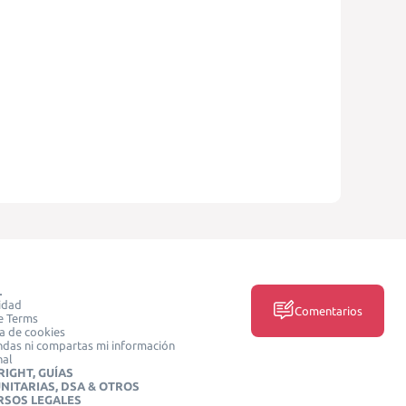
L
idad
Comentarios
e Terms
ca de cookies
das ni compartas mi información
nal
IGHT, GUÍAS
NITARIAS, DSA & OTROS
RSOS LEGALES