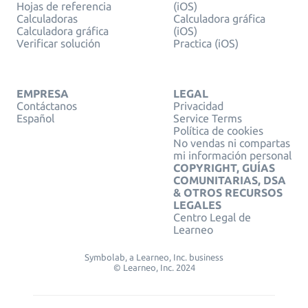
Hojas de referencia
(iOS)
Calculadoras
Calculadora gráfica
Calculadora gráfica
(iOS)
Verificar solución
Practica (iOS)
EMPRESA
LEGAL
Contáctanos
Privacidad
Español
Service Terms
Política de cookies
No vendas ni compartas
mi información personal
COPYRIGHT, GUÍAS
COMUNITARIAS, DSA
& OTROS RECURSOS
LEGALES
Centro Legal de
Learneo
Symbolab, a Learneo, Inc. business
© Learneo, Inc. 2024