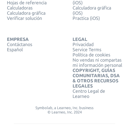
Hojas de referencia
(iOS)
Calculadoras
Calculadora gráfica
Calculadora gráfica
(iOS)
Verificar solución
Practica (iOS)
EMPRESA
LEGAL
Contáctanos
Privacidad
Español
Service Terms
Política de cookies
No vendas ni compartas
mi información personal
COPYRIGHT, GUÍAS
COMUNITARIAS, DSA
& OTROS RECURSOS
LEGALES
Centro Legal de
Learneo
Symbolab, a Learneo, Inc. business
© Learneo, Inc. 2024