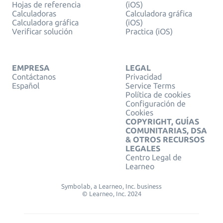
Hojas de referencia
(iOS)
Calculadoras
Calculadora gráfica
Calculadora gráfica
(iOS)
Verificar solución
Practica (iOS)
EMPRESA
LEGAL
Contáctanos
Privacidad
Español
Service Terms
Política de cookies
Configuración de
Cookies
COPYRIGHT, GUÍAS
COMUNITARIAS, DSA
& OTROS RECURSOS
LEGALES
Centro Legal de
Learneo
Symbolab, a Learneo, Inc. business
© Learneo, Inc. 2024