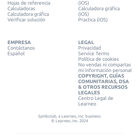
Hojas de referencia
(iOS)
Calculadoras
Calculadora gráfica
Calculadora gráfica
(iOS)
Verificar solución
Practica (iOS)
EMPRESA
LEGAL
Contáctanos
Privacidad
Español
Service Terms
Política de cookies
No vendas ni compartas
mi información personal
COPYRIGHT, GUÍAS
COMUNITARIAS, DSA
& OTROS RECURSOS
LEGALES
Centro Legal de
Learneo
Symbolab, a Learneo, Inc. business
© Learneo, Inc. 2024