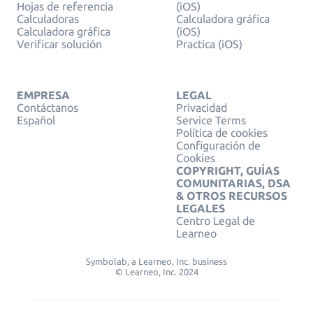
Hojas de referencia
(iOS)
Calculadoras
Calculadora gráfica
Calculadora gráfica
(iOS)
Verificar solución
Practica (iOS)
EMPRESA
LEGAL
Contáctanos
Privacidad
Español
Service Terms
Política de cookies
Configuración de
Cookies
COPYRIGHT, GUÍAS
COMUNITARIAS, DSA
& OTROS RECURSOS
LEGALES
Centro Legal de
Learneo
Symbolab, a Learneo, Inc. business
© Learneo, Inc. 2024