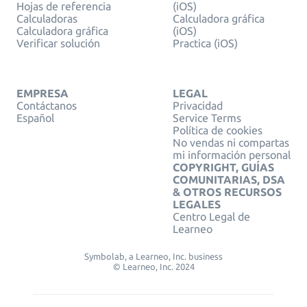
Hojas de referencia
(iOS)
Calculadoras
Calculadora gráfica
Calculadora gráfica
(iOS)
Verificar solución
Practica (iOS)
EMPRESA
LEGAL
Contáctanos
Privacidad
Español
Service Terms
Política de cookies
No vendas ni compartas
mi información personal
COPYRIGHT, GUÍAS
COMUNITARIAS, DSA
& OTROS RECURSOS
LEGALES
Centro Legal de
Learneo
Symbolab, a Learneo, Inc. business
© Learneo, Inc. 2024