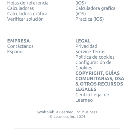
Hojas de referencia
(iOS)
Calculadoras
Calculadora gráfica
Calculadora gráfica
(iOS)
Verificar solución
Practica (iOS)
EMPRESA
LEGAL
Contáctanos
Privacidad
Español
Service Terms
Política de cookies
Configuración de
Cookies
COPYRIGHT, GUÍAS
COMUNITARIAS, DSA
& OTROS RECURSOS
LEGALES
Centro Legal de
Learneo
Symbolab, a Learneo, Inc. business
© Learneo, Inc. 2024