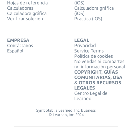
Hojas de referencia
(iOS)
Calculadoras
Calculadora gráfica
Calculadora gráfica
(iOS)
Verificar solución
Practica (iOS)
EMPRESA
LEGAL
Contáctanos
Privacidad
Español
Service Terms
Política de cookies
No vendas ni compartas
mi información personal
COPYRIGHT, GUÍAS
COMUNITARIAS, DSA
& OTROS RECURSOS
LEGALES
Centro Legal de
Learneo
Symbolab, a Learneo, Inc. business
© Learneo, Inc. 2024