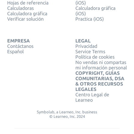
Hojas de referencia
(iOS)
Calculadoras
Calculadora gráfica
Calculadora gráfica
(iOS)
Verificar solución
Practica (iOS)
EMPRESA
LEGAL
Contáctanos
Privacidad
Español
Service Terms
Política de cookies
No vendas ni compartas
mi información personal
COPYRIGHT, GUÍAS
COMUNITARIAS, DSA
& OTROS RECURSOS
LEGALES
Centro Legal de
Learneo
Symbolab, a Learneo, Inc. business
© Learneo, Inc. 2024