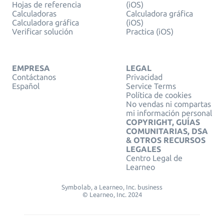
Hojas de referencia
(iOS)
Calculadoras
Calculadora gráfica
Calculadora gráfica
(iOS)
Verificar solución
Practica (iOS)
EMPRESA
LEGAL
Contáctanos
Privacidad
Español
Service Terms
Política de cookies
No vendas ni compartas
mi información personal
COPYRIGHT, GUÍAS
COMUNITARIAS, DSA
& OTROS RECURSOS
LEGALES
Centro Legal de
Learneo
Symbolab, a Learneo, Inc. business
© Learneo, Inc. 2024