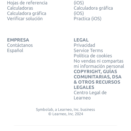
Hojas de referencia
(iOS)
Calculadoras
Calculadora gráfica
Calculadora gráfica
(iOS)
Verificar solución
Practica (iOS)
EMPRESA
LEGAL
Contáctanos
Privacidad
Español
Service Terms
Política de cookies
No vendas ni compartas
mi información personal
COPYRIGHT, GUÍAS
COMUNITARIAS, DSA
& OTROS RECURSOS
LEGALES
Centro Legal de
Learneo
Symbolab, a Learneo, Inc. business
© Learneo, Inc. 2024