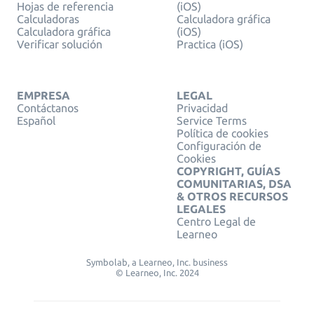
Hojas de referencia
(iOS)
Calculadoras
Calculadora gráfica
Calculadora gráfica
(iOS)
Verificar solución
Practica (iOS)
EMPRESA
LEGAL
Contáctanos
Privacidad
Español
Service Terms
Política de cookies
Configuración de
Cookies
COPYRIGHT, GUÍAS
COMUNITARIAS, DSA
& OTROS RECURSOS
LEGALES
Centro Legal de
Learneo
Symbolab, a Learneo, Inc. business
© Learneo, Inc. 2024