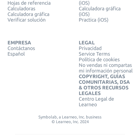
Hojas de referencia
(iOS)
Calculadoras
Calculadora gráfica
Calculadora gráfica
(iOS)
Verificar solución
Practica (iOS)
EMPRESA
LEGAL
Contáctanos
Privacidad
Español
Service Terms
Política de cookies
No vendas ni compartas
mi información personal
COPYRIGHT, GUÍAS
COMUNITARIAS, DSA
& OTROS RECURSOS
LEGALES
Centro Legal de
Learneo
Symbolab, a Learneo, Inc. business
© Learneo, Inc. 2024