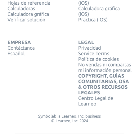
Hojas de referencia
(iOS)
Calculadoras
Calculadora gráfica
Calculadora gráfica
(iOS)
Verificar solución
Practica (iOS)
EMPRESA
LEGAL
Contáctanos
Privacidad
Español
Service Terms
Política de cookies
No vendas ni compartas
mi información personal
COPYRIGHT, GUÍAS
COMUNITARIAS, DSA
& OTROS RECURSOS
LEGALES
Centro Legal de
Learneo
Symbolab, a Learneo, Inc. business
© Learneo, Inc. 2024