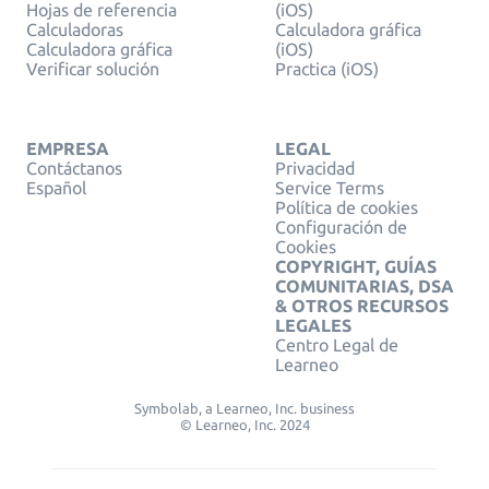
Hojas de referencia
(iOS)
Calculadoras
Calculadora gráfica
Calculadora gráfica
(iOS)
Verificar solución
Practica (iOS)
EMPRESA
LEGAL
Contáctanos
Privacidad
Español
Service Terms
Política de cookies
Configuración de
Cookies
COPYRIGHT, GUÍAS
COMUNITARIAS, DSA
& OTROS RECURSOS
LEGALES
Centro Legal de
Learneo
Symbolab, a Learneo, Inc. business
© Learneo, Inc. 2024