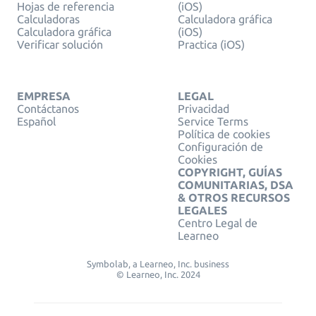
Hojas de referencia
(iOS)
Calculadoras
Calculadora gráfica
Calculadora gráfica
(iOS)
Verificar solución
Practica (iOS)
EMPRESA
LEGAL
Contáctanos
Privacidad
Español
Service Terms
Política de cookies
Configuración de
Cookies
COPYRIGHT, GUÍAS
COMUNITARIAS, DSA
& OTROS RECURSOS
LEGALES
Centro Legal de
Learneo
Symbolab, a Learneo, Inc. business
© Learneo, Inc. 2024