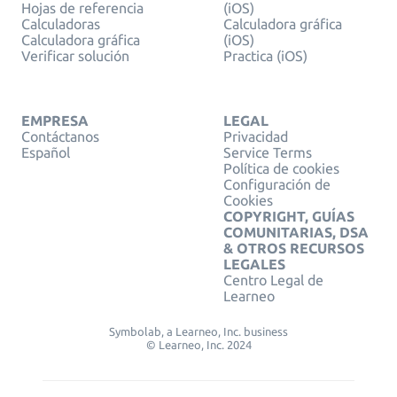
Hojas de referencia
(iOS)
Calculadoras
Calculadora gráfica
Calculadora gráfica
(iOS)
Verificar solución
Practica (iOS)
EMPRESA
LEGAL
Contáctanos
Privacidad
Español
Service Terms
Política de cookies
Configuración de
Cookies
COPYRIGHT, GUÍAS
COMUNITARIAS, DSA
& OTROS RECURSOS
LEGALES
Centro Legal de
Learneo
Symbolab, a Learneo, Inc. business
© Learneo, Inc. 2024