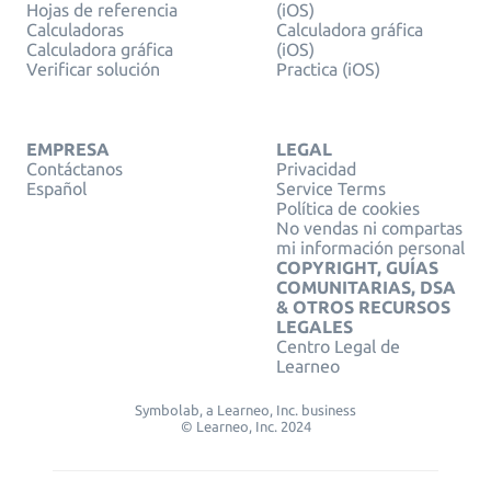
Hojas de referencia
(iOS)
Calculadoras
Calculadora gráfica
Calculadora gráfica
(iOS)
Verificar solución
Practica (iOS)
EMPRESA
LEGAL
Contáctanos
Privacidad
Español
Service Terms
Política de cookies
No vendas ni compartas
mi información personal
COPYRIGHT, GUÍAS
COMUNITARIAS, DSA
& OTROS RECURSOS
LEGALES
Centro Legal de
Learneo
Symbolab, a Learneo, Inc. business
© Learneo, Inc. 2024