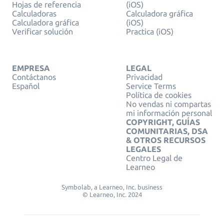
Hojas de referencia
(iOS)
Calculadoras
Calculadora gráfica
Calculadora gráfica
(iOS)
Verificar solución
Practica (iOS)
EMPRESA
LEGAL
Contáctanos
Privacidad
Español
Service Terms
Política de cookies
No vendas ni compartas
mi información personal
COPYRIGHT, GUÍAS
COMUNITARIAS, DSA
& OTROS RECURSOS
LEGALES
Centro Legal de
Learneo
Symbolab, a Learneo, Inc. business
© Learneo, Inc. 2024