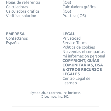
Hojas de referencia
(iOS)
Calculadoras
Calculadora gráfica
Calculadora gráfica
(iOS)
Verificar solución
Practica (iOS)
EMPRESA
LEGAL
Contáctanos
Privacidad
Español
Service Terms
Política de cookies
No vendas ni compartas
mi información personal
COPYRIGHT, GUÍAS
COMUNITARIAS, DSA
& OTROS RECURSOS
LEGALES
Centro Legal de
Learneo
Symbolab, a Learneo, Inc. business
© Learneo, Inc. 2024