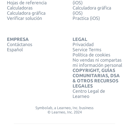
Hojas de referencia
(iOS)
Calculadoras
Calculadora gráfica
Calculadora gráfica
(iOS)
Verificar solución
Practica (iOS)
EMPRESA
LEGAL
Contáctanos
Privacidad
Español
Service Terms
Política de cookies
No vendas ni compartas
mi información personal
COPYRIGHT, GUÍAS
COMUNITARIAS, DSA
& OTROS RECURSOS
LEGALES
Centro Legal de
Learneo
Symbolab, a Learneo, Inc. business
© Learneo, Inc. 2024