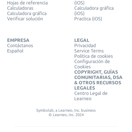
Hojas de referencia
(iOS)
Calculadoras
Calculadora gráfica
Calculadora gráfica
(iOS)
Verificar solución
Practica (iOS)
EMPRESA
LEGAL
Contáctanos
Privacidad
Español
Service Terms
Política de cookies
Configuración de
Cookies
COPYRIGHT, GUÍAS
COMUNITARIAS, DSA
& OTROS RECURSOS
LEGALES
Centro Legal de
Learneo
Symbolab, a Learneo, Inc. business
© Learneo, Inc. 2024