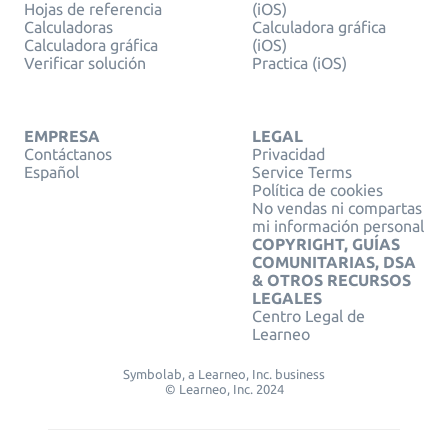
Hojas de referencia
(iOS)
Calculadoras
Calculadora gráfica
Calculadora gráfica
(iOS)
Verificar solución
Practica (iOS)
EMPRESA
LEGAL
Contáctanos
Privacidad
Español
Service Terms
Política de cookies
No vendas ni compartas
mi información personal
COPYRIGHT, GUÍAS
COMUNITARIAS, DSA
& OTROS RECURSOS
LEGALES
Centro Legal de
Learneo
Symbolab, a Learneo, Inc. business
© Learneo, Inc. 2024