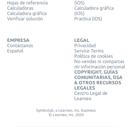
Hojas de referencia
(iOS)
Calculadoras
Calculadora gráfica
Calculadora gráfica
(iOS)
Verificar solución
Practica (iOS)
EMPRESA
LEGAL
Contáctanos
Privacidad
Español
Service Terms
Política de cookies
No vendas ni compartas
mi información personal
COPYRIGHT, GUÍAS
COMUNITARIAS, DSA
& OTROS RECURSOS
LEGALES
Centro Legal de
Learneo
Symbolab, a Learneo, Inc. business
© Learneo, Inc. 2024